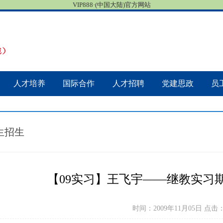
VIP888·(中国大陆)官方网站
人才培养
国际合作
人才招聘
党建思政
员
生招生
【09实习】王飞宇——继教实习
时间：2009年11月05日 点击