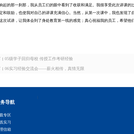
响起的那一刹那，我从员工们的眼中看到了收获和满足。我很享受此次讲课的
定和鼓励，也使我对自己的讲课充满信心。当然，从第一次课中，我也发现了
这次试讲，让我体会到了身处教育第一线的感觉；真心祝福我的员工，希望他
篇：
05级学子回归母校 传授工作考研经验
篇：
06实习经验交流会——薪火相传，真情无限
服务导航
载专区
践实习
理信箱