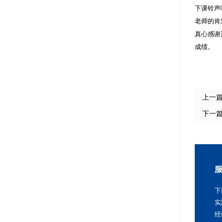
下课铃声
老师的肯
真心感谢
成绩。
上一
下一
下
实
经