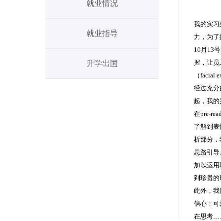
就业情况
我的实习
就业指导
力，为了
10月1
握，让员
升学出国
（facia
经过充分
起，我的
在pre-
了解到表
析部分，
思路引导
加以运用
到珍贵的
此外，我
信心；可
在思考…