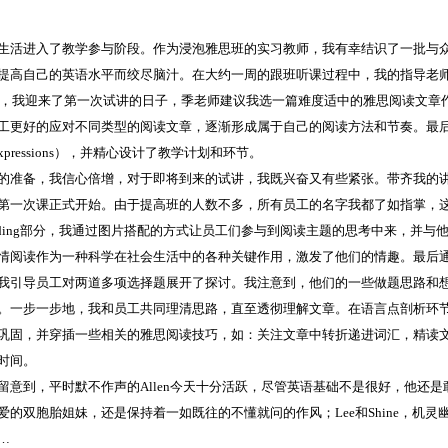
生活进入了教学参与阶段。作为浸泡雅思班的实习教师，我有幸结识了一批与
提高自己的英语水平而绞尽脑汁。在大约一周的跟班听课过程中，我的指导老
3号，我迎来了第一次试讲的日子，季老师建议我选一篇难度适中的雅思阅读文
工更好的应对不同类型的阅读文章，逐渐形成属于自己的阅读方法和节奏。最
l expressions），并精心设计了教学计划和环节。
的准备，我信心倍增，对于即将到来的试讲，我既兴奋又有些紧张。带齐我的
第一次课正式开始。由于提高班的人数不多，所有员工的名字我都了如指掌，
reading部分，我通过图片搭配的方式让员工们参与到阅读主题的思考中来，并与他们
情阅读作为一种科学在社会生活中的各种关键作用，激发了他们的情趣。最后
我引导员工对两道多项选择题展开了探讨。我注意到，他们的一些做题思路和
。一步一步地，我和员工共同理清思路，直至透彻理解文章。在语言点剖析环
巩固，并穿插一些相关的雅思阅读技巧，如：关注文章中转折递进词汇，精读
时间。
留意到，平时默不作声的Allen今天十分活跃，尽管英语基础不是很好，他还
爱的双胞胎姐妹，还是保持着一如既往的不懂就问的作风；Lee和Shine，机灵幽
…