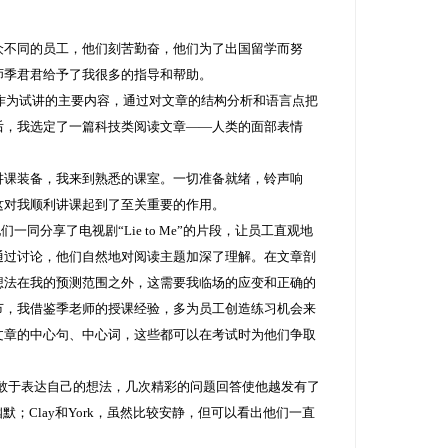
众不同的员工，他们刻苦勤奋，他们为了出国留学而努
师季君君给予了我很多的指导和帮助。
章作为试讲的主要内容，通过对文章的结构分析和语言点把
后，我选定了一篇科技类阅读文章——人类的面部表情
讲课装备，我来到熟悉的课室。一切准备就绪，铃声响
这对我顺利讲课起到了至关重要的作用。
一同分享了电视剧“Lie to Me”的片段，让员工直观地
通过讨论，他们自然地对阅读主题加深了理解。在文章剖
想法在我的预测范围之外，这需要我临场的应变和正确的
节，我借鉴季老师的授课经验，多为员工创造练习机会来
文章的中心句、中心词，这些都可以在考试时为他们争取
是敢于表达自己的想法，几次精彩的问题回答使他越发有了
默；Clay和York，虽然比较安静，但可以看出他们一直