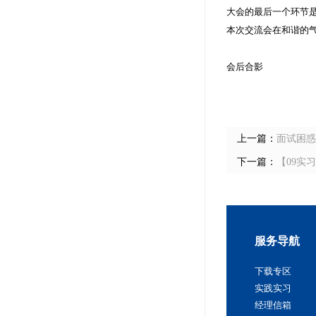
大会的最后一个环节
本次交流会在和谐的
会后合影
上一篇：
面试困惑
下一篇：
【09实
服务导航
下载专区
实践实习
经理信箱