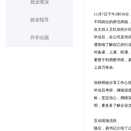
就业情况
11月7日下午2时3
就业指导
不同岗位的师兄师姐
在主持人王红珍的介
毕业后，在公司及培
升学出国
透彻地了解自己的行
对备课、上课、听课
要善于利用图书馆，
上游刃有余。
张婷师姐分享工作心
毕业后考研，继续深
标，坚定信心，脚踏
明，要多多了解企业
互动现场活跃
随后，易书记介绍了