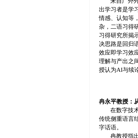
来自
广外
出学习者是学
情感、认知等
杂，二语习得
习得研究所揭
决思路是回归
效应即学习效
理解与产出之
授
认为
AI
与续
冉永平教授
：
在数字技
传统侧重语言
字话语。
冉教授指