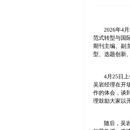
2026
年
4
月
范式转型与国
期刊主编
、副
型、选题创新
4
月
25
日上
吴岩经理在开
作的体会，谈
理鼓励大家以
随后，吴岩