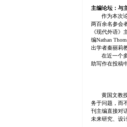
主编论坛：与
作为本次
两百余名参会
《现代外语》
编
Nathan Thom
出学者秦丽莉
在近
一个
助写作在投稿
黄国文教
务于问题，而
刊主编直接对
未来研究
、
设