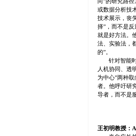
向
”
的研究路径
或数据分析技
技术展示
，丧
择
”
，而不是反
就是好方法
。
法、实验法，
的”
。
针对智能
人机协同、透
为中心
”
两种取
者。他呼吁研
导
者，而不是
王初明教授
：
A