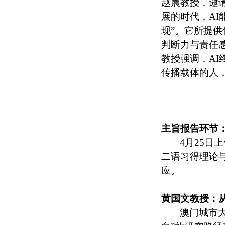
赵晨教授
，
邀
展的时代
，
AI
现
”
。它所提供
判断力与责任
教授
强调，
AI
传播载体的人
主旨报告环节
4
月
25
日上
二语习得理论
应。
黄国文教授
：
澳门城市