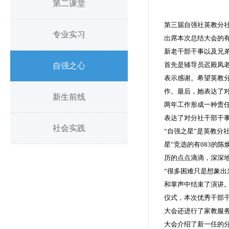
第二课堂
第三届自强社英教分社总
专业实习
出席本次总结大会的有
新老干部干事以及兄
首先是辅导员迟殿凤
自强之心
表示感谢。希望英教
作。最后，她表达了
新生前线
两年工作形成一种责
表达了对分社干部干
社会实践
“自强之星”是英教分
星”竞选的有083的
历的点点滴滴，深深
“很多困难只是想象出
和掌声中结束了演讲。
仪式，本次优秀干部
大会还进行了家教服
大会介绍了新一任的