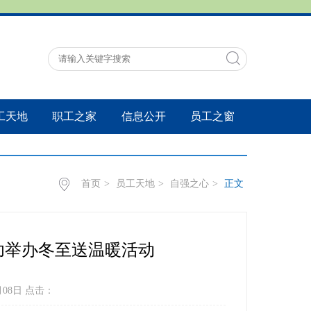
工天地
职工之家
信息公开
员工之窗
首页
>
员工天地
>
自强之心
>
正文
功举办冬至送温暖活动
月08日 点击：