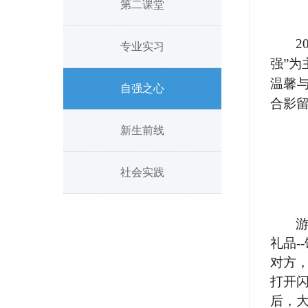
第二课堂
2
专业实习
强”
温馨
自强之心
合影
新生前线
社会实践
礼品
--
对方
打开
后，