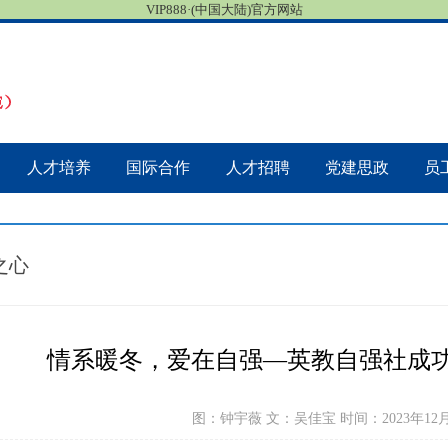
VIP888·(中国大陆)官方网站
人才培养
国际合作
人才招聘
党建思政
员
之心
情系暖冬，爱在自强—英教自强社成
图：钟宇薇 文：吴佳宝 时间：2023年12