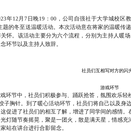
023
年
12
月
7
日晚
19
：
00
，公司自强社于大学城校区
为主题的冬至送温暖活动。本次活动意在将家的温暖传
与关怀。该活动主要分为六个流程，分别为主持人暖场
留念环节以及主持人致辞。
社员们互相写对方的闪
游戏环节
游戏环节中，社员们积极参与、踊跃抢答，氛围欢乐轻
饺子胸针。到了暖心活动环节，社员们将自己以及身
，这促进了社员们的相互了解，增进了同学间的感情。
闪光灯随节奏摇晃，聚是一团火，散是满天星，情感充
大家站在讲台进行合影留念。